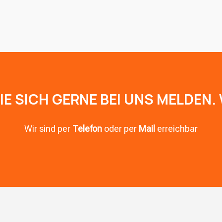
IE SICH GERNE BEI UNS MELDEN. 
Wir sind per
Telefon
oder per
Mail
erreichbar